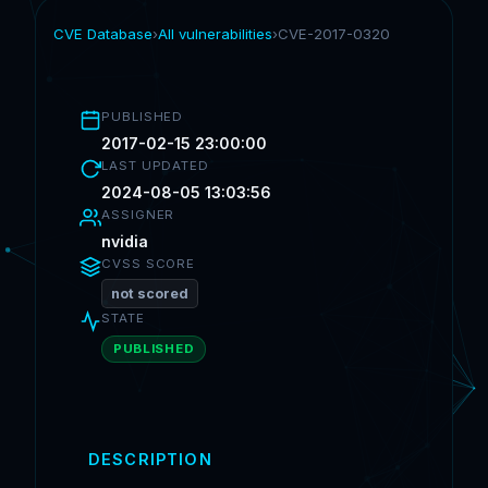
CVE Database
›
All vulnerabilities
›
CVE-2017-0320
PUBLISHED
2017-02-15 23:00:00
LAST UPDATED
2024-08-05 13:03:56
ASSIGNER
nvidia
CVSS SCORE
not scored
STATE
PUBLISHED
DESCRIPTION