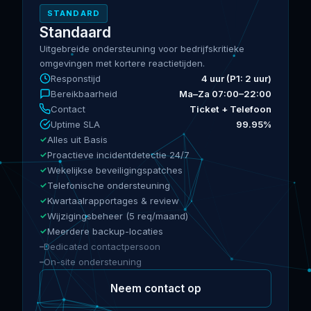
STANDARD
Standaard
Uitgebreide ondersteuning voor bedrijfskritieke
omgevingen met kortere reactietijden.
Responstijd
4 uur (P1: 2 uur)
Bereikbaarheid
Ma–Za 07:00–22:00
Contact
Ticket + Telefoon
Uptime SLA
99.95%
Alles uit Basis
Proactieve incidentdetectie 24/7
Wekelijkse beveiligingspatches
Telefonische ondersteuning
Kwartaalrapportages & review
Wijzigingsbeheer (5 req/maand)
Meerdere backup-locaties
Dedicated contactpersoon
On-site ondersteuning
Neem contact op