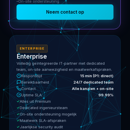
On-site ondersteuning
Neem contact op
ENTERPRISE
Enterprise
Volledig geïntegreerde IT-partner met dedicated
team, on-site aanwezigheid en maatwerkafspraken.
Responstijd
15 min (P1: direct)
Bereikbaarheid
24/7 dedicated team
Contact
Alle kanalen + on-site
Uptime SLA
99.99%
Alles uit Premium
Dedicated ingenieursteam
On-site ondersteuning mogelijk
Maatwerk SLA-afspraken
Jaarlijkse security audit