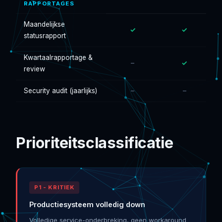
RAPPORTAGES
Maandelijkse
✓
✓
statusrapport
Kwartaalrapportage &
–
✓
review
Security audit (jaarlijks)
–
–
Prioriteitsclassificatie
P1 - KRITIEK
Productiesysteem volledig down
Volledige service-onderbreking, geen workaround