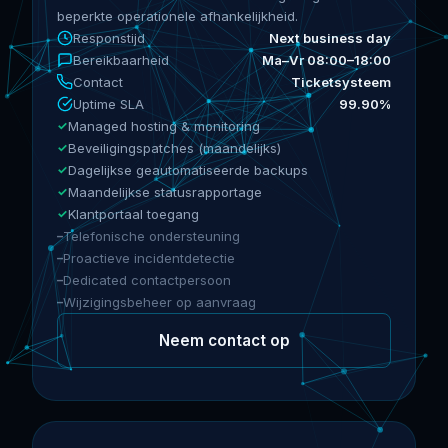
beperkte operationele afhankelijkheid.
Responstijd
Next business day
Bereikbaarheid
Ma–Vr 08:00–18:00
Contact
Ticketsysteem
Uptime SLA
99.90%
Managed hosting & monitoring
Beveiligingspatches (maandelijks)
Dagelijkse geautomatiseerde backups
Maandelijkse statusrapportage
Klantportaal toegang
Telefonische ondersteuning
Proactieve incidentdetectie
Dedicated contactpersoon
Wijzigingsbeheer op aanvraag
Neem contact op