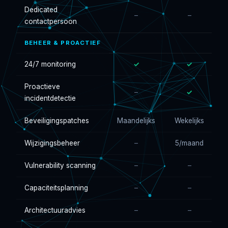
Dedicated
–
–
contactpersoon
BEHEER & PROACTIEF
24/7 monitoring
✓
✓
Proactieve
–
✓
incidentdetectie
Beveiligingspatches
Maandelijks
Wekelijks
Wijzigingsbeheer
–
5/maand
O
Vulnerability scanning
–
–
Capaciteitsplanning
–
–
Architectuuradvies
–
–