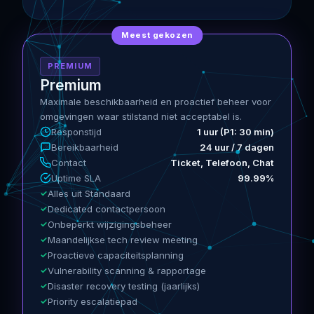
Meest gekozen
PREMIUM
Premium
Maximale beschikbaarheid en proactief beheer voor
omgevingen waar stilstand niet acceptabel is.
Responstijd
1 uur (P1: 30 min)
Bereikbaarheid
24 uur / 7 dagen
Contact
Ticket, Telefoon, Chat
Uptime SLA
99.99%
Alles uit Standaard
Dedicated contactpersoon
Onbeperkt wijzigingsbeheer
Maandelijkse tech review meeting
Proactieve capaciteitsplanning
Vulnerability scanning & rapportage
Disaster recovery testing (jaarlijks)
Priority escalatiepad