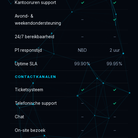
Kantooruren support
✓
✓
Avond- &
–
✓
weekendondersteuning
24/7 bereikbaarheid
–
–
P1 responstijd
NBD
2 uur
Uptime SLA
99.90%
99.95%
CONTACTKANALEN
Ticketsysteem
✓
✓
Telefonische support
–
✓
Chat
–
–
On-site bezoek
–
–