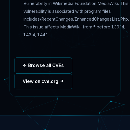
Vulnerability in Wikimedia Foundation MediaWiki. This
vulnerability is associated with program files
includes/RecentChanges/EnhancedChangesList.Php.
This issue affects MediaWiki: from * before 1.39.14,
1.43.4, 1.44.1.
← Browse all CVEs
View on cve.org ↗