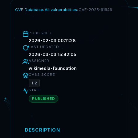
CVE Database
›
All vulnerabilities
›
CVE-2025-61646
PUBLISHED
2026-02-03 00:11:28
LAST UPDATED
2026-03-03 15:42:05
ASSIGNER
wikimedia-foundation
CVSS SCORE
1.2
STATE
PUBLISHED
DESCRIPTION