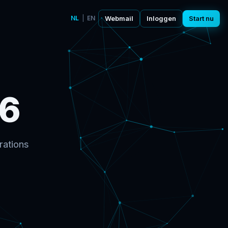
NL
|
EN
Webmail
Inloggen
Start nu
6
rations