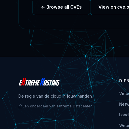
← Browse all CVEs
View on cve.
DIE
Virt
De regie van de cloud in jouw handen.
Netw
Een onderdeel van eXtreme Datacenter
Load
Webs