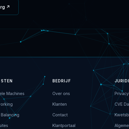
org ↗
NSTEN
BEDRIJF
JURID
uele Machines
Over ons
Privacy
orking
Klanten
CVE Da
 Balancing
Contact
Kwetsb
ites
Klantportaal
Algeme