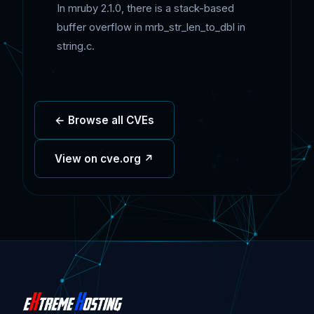
In mruby 2.1.0, there is a stack-based
buffer overflow in mrb_str_len_to_dbl in
string.c.
← Browse all CVEs
View on cve.org ↗