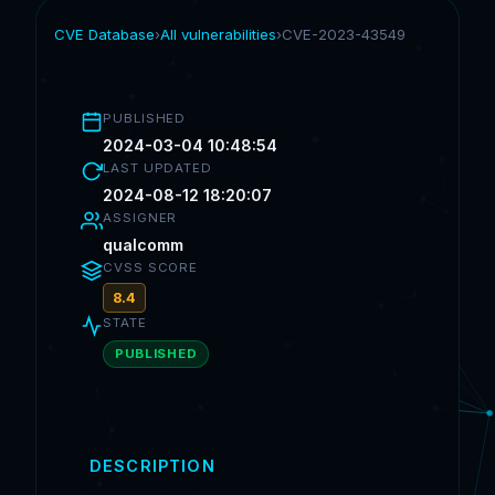
CVE Database
›
All vulnerabilities
›
CVE-2023-43549
PUBLISHED
2024-03-04 10:48:54
LAST UPDATED
2024-08-12 18:20:07
ASSIGNER
qualcomm
CVSS SCORE
8.4
STATE
PUBLISHED
DESCRIPTION