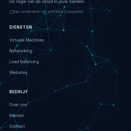
De regie van de cloud in jouw handen.
Een onderdeel van eXtreme Datacenter
DIENSTEN
Virtuele Machines
Networking
Load Balancing
Websites
BEDRIJF
Over ons
Klanten
Contact