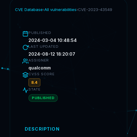
CVE Database
›
All vulnerabilities
›
CVE-2023-43549
PUBLISHED
2024-03-04 10:48:54
LAST UPDATED
2024-08-12 18:20:07
ASSIGNER
qualcomm
CVSS SCORE
8.4
STATE
PUBLISHED
DESCRIPTION