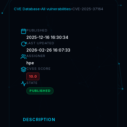
CVE Database
›
All vulnerabilities
›
CVE-2025-37164
PUBLISHED
2025-12-16 16:30:34
LAST UPDATED
2026-02-26 16:07:33
ASSIGNER
hpe
CVSS SCORE
10.0
STATE
PUBLISHED
DESCRIPTION