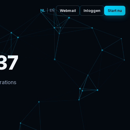
NL
|
EN
Webmail
Inloggen
Start nu
37
rations