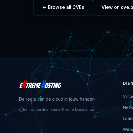
← Browse all CVEs
View on cve.
DIE
Virt
De regie van de cloud in jouw handen.
Netw
Een onderdeel van eXtreme Datacenter
Load
Webs