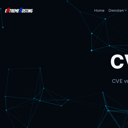
Home
Diensten
C
CVE vu