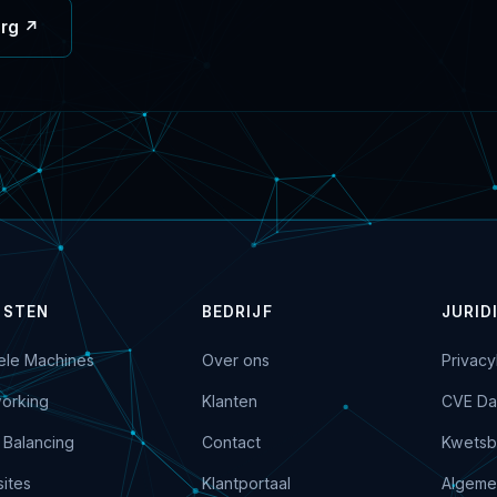
org ↗
NSTEN
BEDRIJF
JURID
uele Machines
Over ons
Privacy
orking
Klanten
CVE Da
 Balancing
Contact
Kwetsb
ites
Klantportaal
Algeme