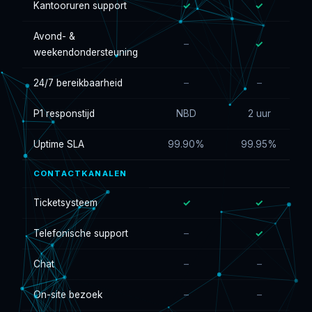
Kantooruren support
✓
✓
Avond- &
–
✓
weekendondersteuning
24/7 bereikbaarheid
–
–
P1 responstijd
NBD
2 uur
Uptime SLA
99.90%
99.95%
CONTACTKANALEN
Ticketsysteem
✓
✓
Telefonische support
–
✓
Chat
–
–
On-site bezoek
–
–