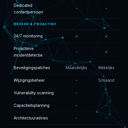
Dedicated
–
–
contactpersoon
BEHEER & PROACTIEF
24/7 monitoring
✓
✓
Proactieve
–
✓
incidentdetectie
Beveiligingspatches
Maandelijks
Wekelijks
Wijzigingsbeheer
–
5/maand
O
Vulnerability scanning
–
–
Capaciteitsplanning
–
–
Architectuuradvies
–
–