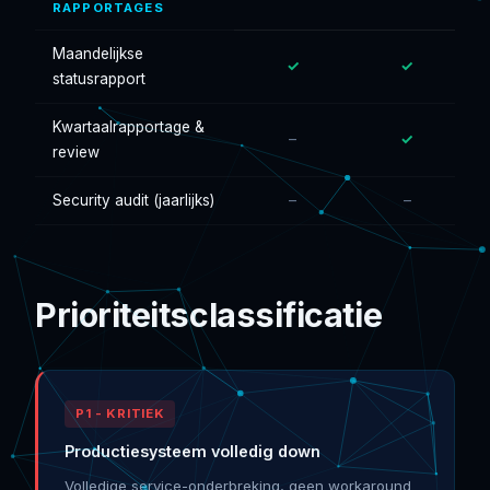
RAPPORTAGES
Maandelijkse
✓
✓
statusrapport
Kwartaalrapportage &
–
✓
review
Security audit (jaarlijks)
–
–
Prioriteitsclassificatie
P1 - KRITIEK
Productiesysteem volledig down
Volledige service-onderbreking, geen workaround