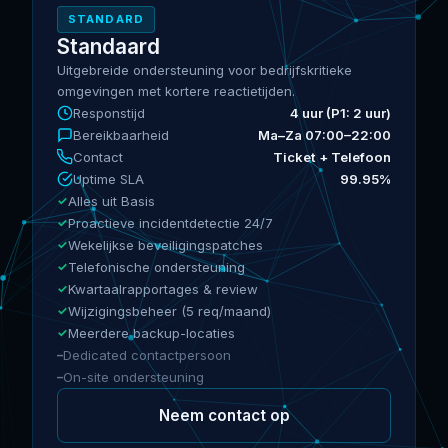
STANDARD
Standaard
Uitgebreide ondersteuning voor bedrijfskritieke
omgevingen met kortere reactietijden.
Responstijd
4 uur (P1: 2 uur)
Bereikbaarheid
Ma–Za 07:00–22:00
Contact
Ticket + Telefoon
Uptime SLA
99.95%
Alles uit Basis
Proactieve incidentdetectie 24/7
Wekelijkse beveiligingspatches
Telefonische ondersteuning
Kwartaalrapportages & review
Wijzigingsbeheer (5 req/maand)
Meerdere backup-locaties
Dedicated contactpersoon
On-site ondersteuning
Neem contact op