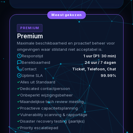
Meest gekozen
PREMIUM
Premium
Maximale beschikbaarheid en proactief beheer voor
omgevingen waar stilstand niet acceptabel is.
Responstijd
1 uur (P1: 30 min)
Bereikbaarheid
24 uur / 7 dagen
Contact
Ticket, Telefoon, Chat
Uptime SLA
99.99%
Alles uit Standaard
Dedicated contactpersoon
Onbeperkt wijzigingsbeheer
Maandelijkse tech review meeting
Proactieve capaciteitsplanning
Vulnerability scanning & rapportage
Disaster recovery testing (jaarlijks)
Priority escalatiepad