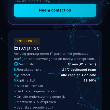
On-site ondersteuning
Neem contact op
ENTERPRISE
Enterprise
Volledig geïntegreerde IT-partner met dedicated
team, on-site aanwezigheid en maatwerkafspraken.
Responstijd
15 min (P1: direct)
Bereikbaarheid
24/7 dedicated team
Contact
Alle kanalen + on-site
Uptime SLA
99.99%
Alles uit Premium
Dedicated ingenieursteam
On-site ondersteuning mogelijk
Maatwerk SLA-afspraken
Jaarlijkse security audit